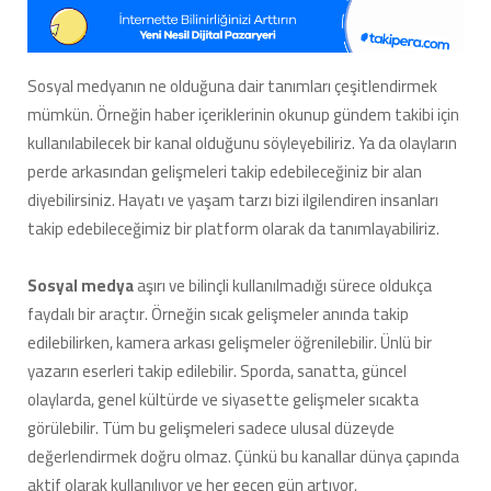
İnstagra
Takipçi,
Beğeni
Sayısı
Sosyal medyanın ne olduğuna dair tanımları çeşitlendirmek
Ve
mümkün. Örneğin haber içeriklerinin okunup gündem takibi için
Youtube
Abone
kullanılabilecek bir kanal olduğunu söyleyebiliriz. Ya da olayların
Sayısı
perde arkasından gelişmeleri takip edebileceğiniz bir alan
için
diyebilirsiniz. Hayatı ve yaşam tarzı bizi ilgilendiren insanları
takip edebileceğimiz bir platform olarak da tanımlayabiliriz.
Sosyal medya
aşırı ve bilinçli kullanılmadığı sürece oldukça
faydalı bir araçtır. Örneğin sıcak gelişmeler anında takip
edilebilirken, kamera arkası gelişmeler öğrenilebilir. Ünlü bir
yazarın eserleri takip edilebilir. Sporda, sanatta, güncel
olaylarda, genel kültürde ve siyasette gelişmeler sıcakta
görülebilir. Tüm bu gelişmeleri sadece ulusal düzeyde
değerlendirmek doğru olmaz. Çünkü bu kanallar dünya çapında
aktif olarak kullanılıyor ve her geçen gün artıyor.