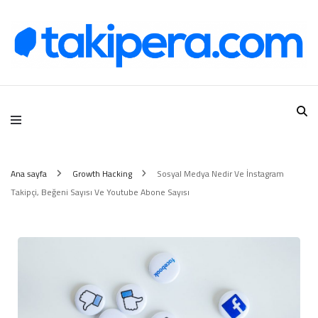
Takipera Dijital Hizmetler
Ana sayfa
Growth Hacking
Sosyal Medya Nedir Ve İnstagram
Takipçi, Beğeni Sayısı Ve Youtube Abone Sayısı