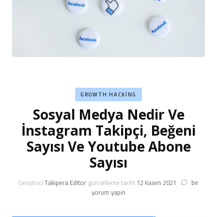
GROWTH HACKING
Sosyal Medya Nedir Ve
İnstagram Takipçi, Beğeni
Sayısı Ve Youtube Abone
Sayısı
Sosyal
Geliştirici
Takipera Editor
güncelleme tarihi
12 Kasım 2021
bir
Medya
yorum yapın
Nedir
Ve