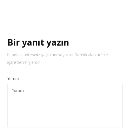
Bir yanıt yazın
E-posta adresiniz yayınlanmayacak.
Gerekli alanlar
*
ile
işaretlenmişlerdir
Yorum