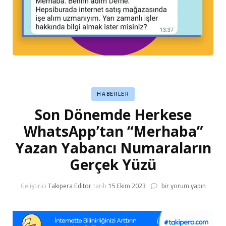
HABERLER
Son Dönemde Herkese
WhatsApp’tan “Merhaba”
Yazan Yabancı Numaraların
Gerçek Yüzü
Son
Geliştirici
Takipera Editor
tarih
15 Ekim 2023
bir yorum yapın
Dönemde
Herkese
WhatsApp’tan
“Merhaba”