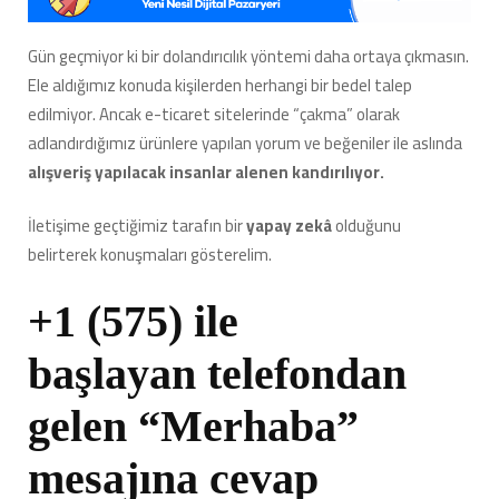
Yazan
Yabancı
Gün geçmiyor ki bir dolandırıcılık yöntemi daha ortaya çıkmasın.
Numaraların
Ele aldığımız konuda kişilerden herhangi bir bedel talep
Gerçek
Yüzü
edilmiyor. Ancak e-ticaret sitelerinde “çakma” olarak
için
adlandırdığımız ürünlere yapılan yorum ve beğeniler ile aslında
alışveriş yapılacak insanlar alenen kandırılıyor.
İletişime geçtiğimiz tarafın bir
yapay zekâ
olduğunu
belirterek konuşmaları gösterelim.
+1 (575) ile
başlayan telefondan
gelen “Merhaba”
mesajına cevap