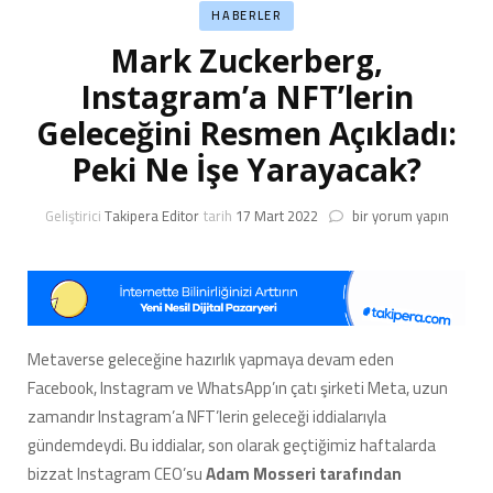
HABERLER
Mark Zuckerberg,
Instagram’a NFT’lerin
Geleceğini Resmen Açıkladı:
Peki Ne İşe Yarayacak?
Mark
Geliştirici
Takipera Editor
tarih
17 Mart 2022
bir yorum yapın
Zuckerberg,
Instagram’a
NFT’lerin
Geleceğini
Resmen
Açıkladı:
Metaverse geleceğine hazırlık yapmaya devam eden
Peki
Facebook, Instagram ve WhatsApp’ın çatı şirketi Meta, uzun
Ne
İşe
zamandır Instagram’a NFT’lerin geleceği iddialarıyla
Yarayacak?
gündemdeydi. Bu iddialar, son olarak geçtiğimiz haftalarda
için
bizzat Instagram CEO’su
Adam Mosseri tarafından