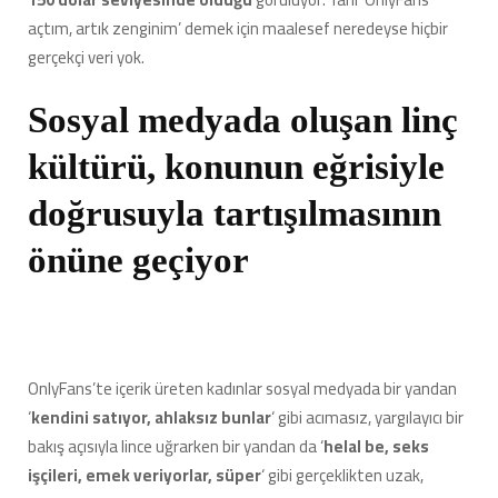
açtım, artık zenginim’ demek için maalesef neredeyse hiçbir
gerçekçi veri yok.
Sosyal medyada oluşan linç
kültürü, konunun eğrisiyle
doğrusuyla tartışılmasının
önüne geçiyor
OnlyFans’te içerik üreten kadınlar sosyal medyada bir yandan
‘
kendini satıyor, ahlaksız bunlar
‘ gibi acımasız, yargılayıcı bir
bakış açısıyla lince uğrarken bir yandan da ‘
helal be, seks
işçileri, emek veriyorlar, süper
‘ gibi gerçeklikten uzak,