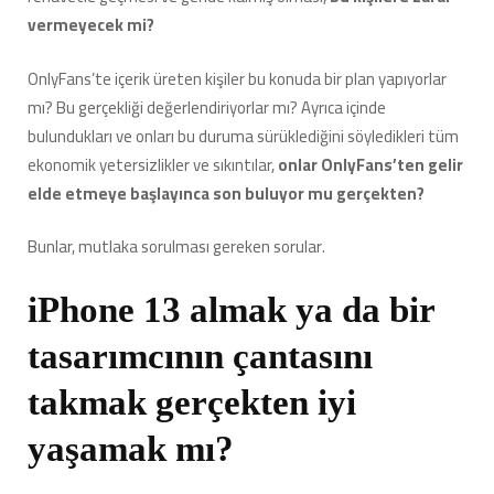
vermeyecek mi?
OnlyFans’te içerik üreten kişiler bu konuda bir plan yapıyorlar
mı? Bu gerçekliği değerlendiriyorlar mı? Ayrıca içinde
bulundukları ve onları bu duruma sürüklediğini söyledikleri tüm
ekonomik yetersizlikler ve sıkıntılar,
onlar OnlyFans’ten gelir
elde etmeye başlayınca son buluyor mu gerçekten?
Bunlar, mutlaka sorulması gereken sorular.
iPhone 13 almak ya da bir
tasarımcının çantasını
takmak gerçekten iyi
yaşamak mı?