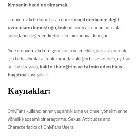
kimsenin haddine olmamalı…
Umuyoruz ki bu konu bir an önce
sosyal medyanın değil
uzmanların konuştuğu
, kişilerin adımı atmadan önce olası
sonuçlarını değerlendirebildikleri bir konuya dönüşür.
Yine umuyoruz ki tüm genç kadın ve erkekler, para kazanmak
için türlü adımlar atmak zorunda kaldığını hissetmeden, eşit ve
adil bir dünyada,
kaliteli bir eğitim ve tatmin eden bir iş
hayatına
kavuşabilir.
Kaynaklar:
OnlyFans kullanıcılarının yaş aralıklarına ve cinsel yönelimlerine
yönelik kapsamlı bir araştırma; Sexual Attitudes and
Characteristics of OnlyFans Users