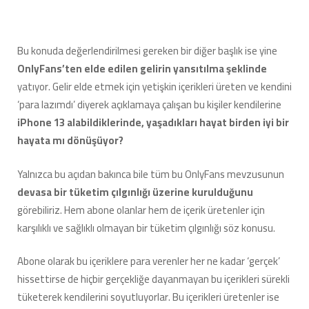
Bu konuda değerlendirilmesi gereken bir diğer başlık ise yine
OnlyFans’ten elde edilen gelirin yansıtılma şeklinde
yatıyor. Gelir elde etmek için yetişkin içerikleri üreten ve kendini
‘para lazımdı’ diyerek açıklamaya çalışan bu kişiler kendilerine
iPhone 13 alabildiklerinde, yaşadıkları hayat birden iyi bir
hayata mı dönüşüyor?
Yalnızca bu açıdan bakınca bile tüm bu OnlyFans mevzusunun
devasa bir tüketim çılgınlığı üzerine kurulduğunu
görebiliriz. Hem abone olanlar hem de içerik üretenler için
karşılıklı ve sağlıklı olmayan bir tüketim çılgınlığı söz konusu.
Abone olarak bu içeriklere para verenler her ne kadar ‘gerçek’
hissettirse de hiçbir gerçekliğe dayanmayan bu içerikleri sürekli
tüketerek kendilerini soyutluyorlar. Bu içerikleri üretenler ise