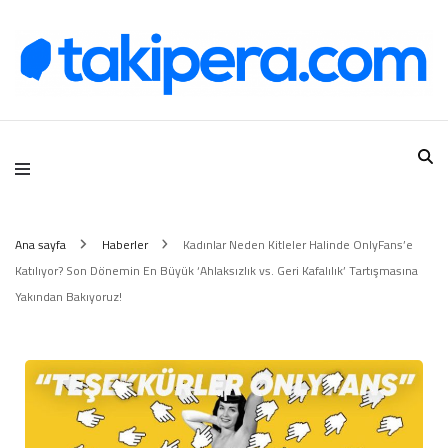
Takipera Dijital Hizmetler
Ana sayfa
Haberler
Kadınlar Neden Kitleler Halinde OnlyFans’e
Katılıyor? Son Dönemin En Büyük ‘Ahlaksızlık vs. Geri Kafalılık’ Tartışmasına
Yakından Bakıyoruz!