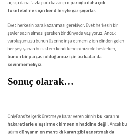
açıkça daha fazla para kazanıp
o parayla daha çok
tüketebilmek için kendileriyle yarışıyorlar.
Evet herkesin para kazanması gerekiyor. Evet herkesin bir
şeyler satın alması gereken bir dünyada yaşıyoruz. Ancak
varoluşumuzu bunun üzerine inşa etmemiz için elinden gelen
her şeyi yapan bu sistem kendi kendini bizimle beslerken,
bunun bir parçası olduğumuz için bu kadar da
sevinmemeliyiz.
Sonuç olarak…
OnlyFans’te içerik üretmeye karar veren birinin
bu kararını
hakaretlerle eleştirmek kimsenin haddine değil.
Ancak bu
adımı
dünyanın en mantıklı kararı gibi yansıtmak da