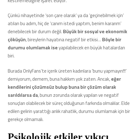
kestiremediğine işaret ediyor.
Çünkü nihayetinde ‘son çare olarak’ ya da ‘geçinebilmek için’
atılan bu adım, hiç de ‘canım istedi yaptım, benim kararım’
denebilecek bir durum değil.
Büyük bir sosyal ve ekonomik
çöküşün
, bireylerin hayatına negatif bir etkisi…
Böyle bir
durumu olumlamak ise
yapılabilecek en büyük hatalardan
biri.
Burada OnlyFans’te içerik üreten kadınlara ‘bunu yapmayın!!!’
demiyorum, demem, buna hakkım yok zaten. Ancak,
eğer
kendilerini çözümsüz bulup buna bir çözüm olarak
sarıldılarsa da
, bunun zorunda olarak yapılan ve negatif
sonuçları olabilecek bir süreç olduğunun farkında olmalılar. Elde
edilen gelirin yarattığı anlık rahatlık, durumu olumlamak için bir
gerekçe olmamalı.
Psikolojik etkiler yıkıcı