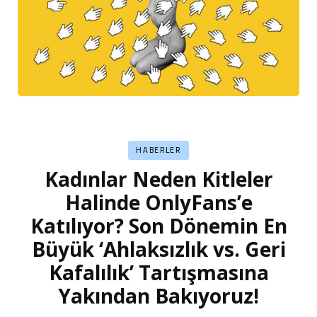
HABERLER
Kadınlar Neden Kitleler
Halinde OnlyFans’e
Katılıyor? Son Dönemin En
Büyük ‘Ahlaksızlık vs. Geri
Kafalılık’ Tartışmasına
Yakından Bakıyoruz!