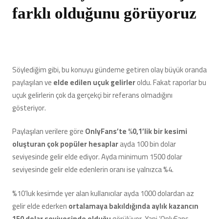
farklı olduğunu görüyoruz
Söylediğim gibi, bu konuyu gündeme getiren olay büyük oranda
paylaşılan ve
elde edilen uçuk gelirler
oldu. Fakat raporlar bu
uçuk gelirlerin çok da gerçekçi bir referans olmadığını
gösteriyor.
Paylaşılan verilere göre
OnlyFans’te %0,1’lik bir kesimi
oluşturan çok popüler hesaplar
ayda 100 bin dolar
seviyesinde gelir elde ediyor. Ayda minimum 1500 dolar
seviyesinde gelir elde edenlerin oranı ise yalnızca %4.
%10’luk kesimde yer alan kullanıcılar ayda 1000 dolardan az
gelir elde ederken
ortalamaya bakıldığında aylık kazancın
150 dolar seviyesinde olduğu
görülüyor. Yani ‘OnlyFans