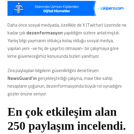
Yönelik
En
Çok
Dezenformasyon
Daha önce sosyal medyada, özellikle de X (Twitter) üzerinde ne
Yapan
kadar çok
dezenformasyon
yapıldığını sizlere anlatmıştık.
Hesapların
Mavi
Yanlış bilgi yaymanın oldukça kolay olduğu sosyal medya,
Tikli
yapılan yeni -ve hiç de şaşırtıcı olmayan- bir çalışmaya göre
Olduğu
kime güveneceğimiz konusunda bizleri yanıltıyor.
Ortaya
Çıktı
için
Zira paylaşılan bilgilerin güvenilirliğini denetleyen
NewsGuard’ın
gerçekleştirdiği çalışma, mavi tike sahip
hesapların çoğunun, dezenformasyonda büyük rol oynadığını
gözler önüne seriyor.
En çok etkileşim alan
250 paylaşım incelendi.