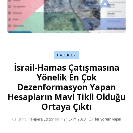
HABERLER
İsrail-Hamas Çatışmasına
Yönelik En Çok
Dezenformasyon Yapan
Hesapların Mavi Tikli Olduğu
Ortaya Çıktı
İsrail-
Geliştirici
Takipera Editor
tarih
21 Ekim 2023
bir yorum yapın
Hamas
Çatışmasına