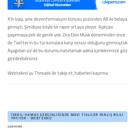
X’in başı, yine dezenformasyon konusu yüzünden AB ile belaya
girmişti. Şimdiyse böyle bir rapor ortaya çıkıyor. Açıkçası
şaşırmaya pek de gerek yok. Zira Elon Musk döneminden önce
de Twitter’ın bu tür konulara karşı sessiz olduğunu görmüştük.
Aşağıdan siz de bu durumu hatırlamak adına içeriklerimize göz
gezdirebilirsiniz.
Webtekno’yu Threads’de takip et, haberleri kaçırma
İSRAIL-HAMAS GERGINLIĞINDE MAVI TIKLILER YANLIŞ BILGI
YAYIYOR - WEBTEKNO
üzerinde