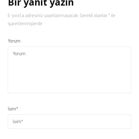
Bir yanıt yazın
E-posta adresiniz yayınlanmayacak.
Gerekli alanlar
*
ile
işaretlenmişlerdir
Yorum
İsim
*