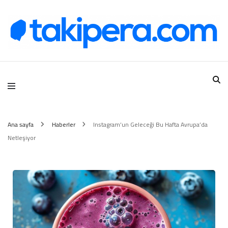
Takipera Dijital Hizmetler
Ana sayfa
Haberler
Instagram’un Geleceği Bu Hafta Avrupa’da
Netleşiyor