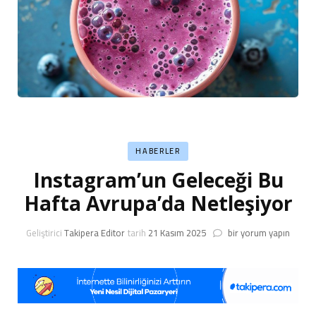
HABERLER
Instagram’un Geleceği Bu
Hafta Avrupa’da Netleşiyor
Instagram’un
Geliştirici
Takipera Editor
tarih
21 Kasım 2025
bir yorum yapın
Geleceği
Bu
Hafta
Avrupa’da
Netleşiyor