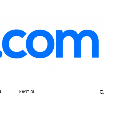
er
I
KAYIT OL