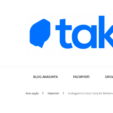
Takipera D
BLOG ANASAYFA
PAZARYERI
GRO
Ana sayfa
Haberler
Instagram’a Uzun Süredir Beklenen