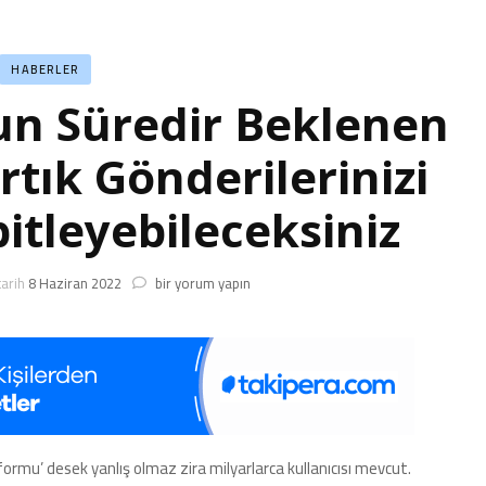
HABERLER
un Süredir Beklenen
Artık Gönderilerinizi
bitleyebileceksiniz
Instagram’a
tarih
8 Haziran 2022
bir yorum yapın
Uzun
Süredir
Beklenen
Özellik
Geldi:
Artık
Gönderilerinizi
Profilinize
ormu’ desek yanlış olmaz zira milyarlarca kullanıcısı mevcut.
Sabitleyebileceksiniz