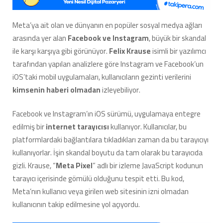
‘Çaktırmadan’
Takip
Meta’ya ait olan ve dünyanın en popüler sosyal medya ağları
Ettiği
arasında yer alan
Facebook ve Instagram
, büyük bir skandal
Açığa
Çıktı
ile karşı karşıya gibi görünüyor.
Felix Krause
isimli bir yazılımcı
için
tarafından yapılan analizlere göre Instagram ve Facebook’un
iOS’taki mobil uygulamaları, kullanıcıların gezinti verilerini
kimsenin
haberi olmadan
izleyebiliyor.
Facebook ve Instagram’ın iOS sürümü, uygulamaya entegre
edilmiş bir
internet tarayıcısı
kullanıyor. Kullanıcılar, bu
platformlardaki bağlantılara tıkladıkları zaman da bu tarayıcıyı
kullanıyorlar. İşin skandal boyutu da tam olarak bu tarayıcıda
gizli. Krause, “
Meta Pixel
” adlı bir izleme JavaScript kodunun
tarayıcı içerisinde gömülü olduğunu tespit etti. Bu kod,
Meta’nın kullanıcı veya girilen web sitesinin izni olmadan
kullanıcının takip edilmesine yol açıyordu.