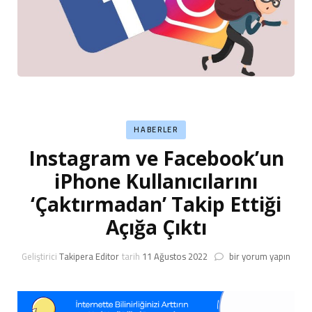
HABERLER
Instagram ve Facebook’un
iPhone Kullanıcılarını
‘Çaktırmadan’ Takip Ettiği
Açığa Çıktı
Instagram
Geliştirici
Takipera Editor
tarih
11 Ağustos 2022
bir yorum yapın
ve
Facebook’un
iPhone
Kullanıcılarını