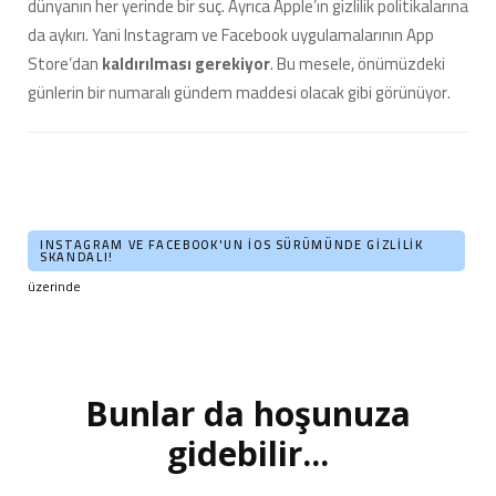
dünyanın her yerinde bir suç. Ayrıca Apple’ın gizlilik politikalarına
da aykırı. Yani Instagram ve Facebook uygulamalarının App
Store’dan
kaldırılması
gerekiyor
. Bu mesele, önümüzdeki
günlerin bir numaralı gündem maddesi olacak gibi görünüyor.
INSTAGRAM VE FACEBOOK'UN IOS SÜRÜMÜNDE GIZLILIK
SKANDALI!
üzerinde
Bunlar da hoşunuza
Yazı
dolaşımı
gidebilir...