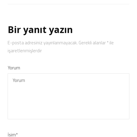
Bir yanıt yazın
E-posta adresiniz yayınlanmayacak.
Gerekli alanlar
*
ile
işaretlenmişlerdir
Yorum
İsim
*