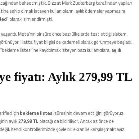
acağından bahsetmiştik. Bizzat Mark Zuckerberg tarafından yapılan
Çıktı
için
ne sahip olmak isteyen kullanıcıların, aylık ödemeler yapmasını
ied
” olarak isimlendirmişti.
e yaşandı. Meta’nın bir süre önce bazı ülkelerde test ettiği sistem,
görünüyor. Hatta fiyat bilgisi de kademeli olarak görünmeye başladı.
“bekleme listesi”ne kaydolmak isteyen bazı kullanıcılara,
aylık
e fiyatı: Aylık 279,99 TL
ified için
bekleme listesi
süresinin devam ettiğini görüyoruz.
inin aylık
279,99 TL
olacağı da bildiriliyor. Ancak az önce de
rli değil. Kendi kontrollerimizde şöyle bir ekran ile karşılaşmaktayız: