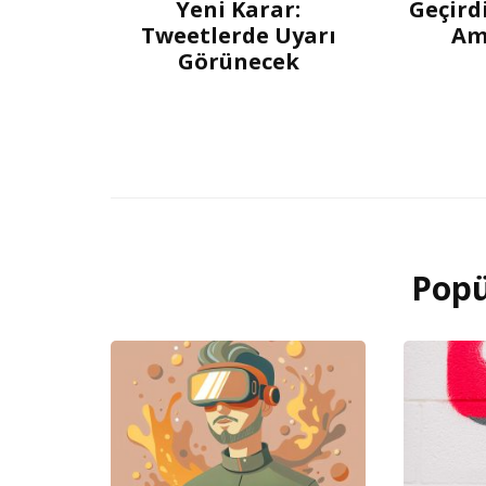
Yeni Karar:
Geçird
Tweetlerde Uyarı
Am
Görünecek
Popü