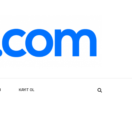
er
I
KAYIT OL