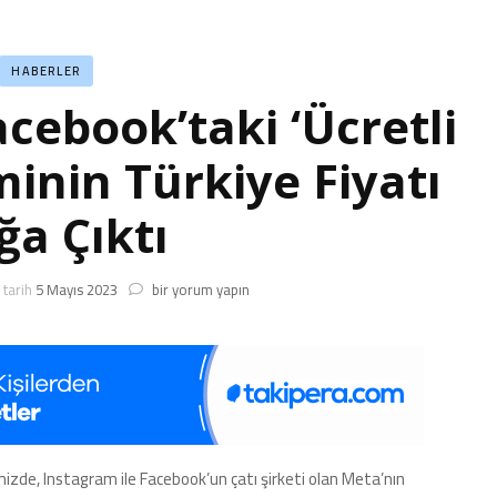
HABERLER
cebook’taki ‘Ücretli
minin Türkiye Fiyatı
ğa Çıktı
Instagram
tarih
5 Mayıs 2023
bir yorum yapın
ve
Facebook’taki
‘Ücretli
Mavi
Tik’
Sisteminin
Türkiye
Fiyatı
mizde, Instagram ile Facebook’un çatı şirketi olan Meta’nın
Açığa