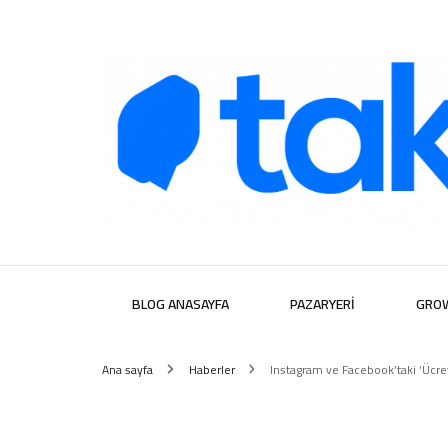
Takipera D
BLOG ANASAYFA
PAZARYERI
GRO
Ana sayfa
Haberler
Instagram ve Facebook’taki ‘Ücretl