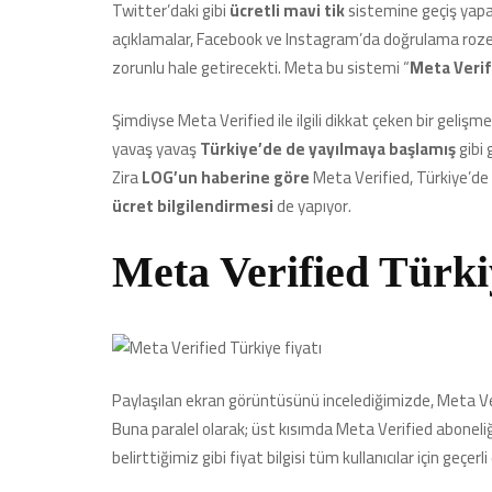
Twitter’daki gibi
ücretli mavi tik
sistemine geçiş yap
açıklamalar, Facebook ve Instagram’da doğrulama rozeti
zorunlu hale getirecekti. Meta bu sistemi “
Meta Verif
Şimdiyse Meta Verified ile ilgili dikkat çeken bir gelişm
yavaş yavaş
Türkiye’de de yayılmaya başlamış
gibi 
Zira
LOG’un haberine göre
Meta Verified, Türkiye’de 
ücret bilgilendirmesi
de yapıyor.
Meta Verified Türkiy
Paylaşılan ekran görüntüsünü incelediğimizde, Meta Ver
Buna paralel olarak; üst kısımda Meta Verified aboneliğ
belirttiğimiz gibi fiyat bilgisi tüm kullanıcılar için geçe