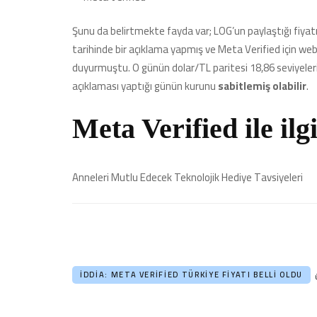
Şunu da belirtmekte fayda var; LOG’un paylaştığı fiyat
tarihinde bir açıklama yapmış ve Meta Verified için web
duyurmuştu. O günün dolar/TL paritesi 18,86 seviyeleri
açıklaması yaptığı günün kurunu
sabitlemiş olabilir
.
Meta Verified ile ilgi
Anneleri Mutlu Edecek Teknolojik Hediye Tavsiyeleri
İDDIA: META VERIFIED TÜRKIYE FIYATI BELLI OLDU