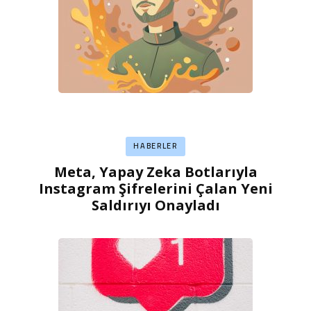
HABERLER
Meta, Yapay Zeka Botlarıyla
Instagram Şifrelerini Çalan Yeni
Saldırıyı Onayladı