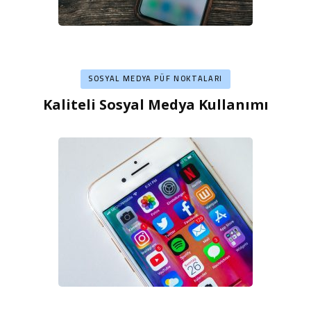
SOSYAL MEDYA PÜF NOKTALARI
Kaliteli Sosyal Medya Kullanımı