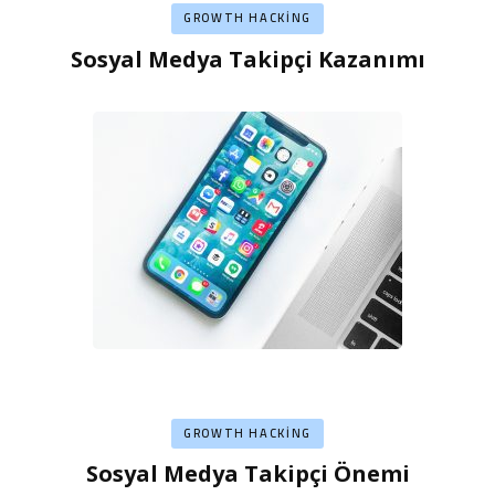
GROWTH HACKING
Sosyal Medya Takipçi Kazanımı
GROWTH HACKING
Sosyal Medya Takipçi Önemi