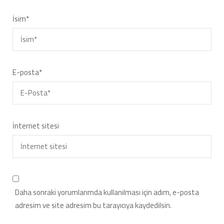
İsim
*
E-posta
*
İnternet sitesi
Daha sonraki yorumlarımda kullanılması için adım, e-posta
adresim ve site adresim bu tarayıcıya kaydedilsin.