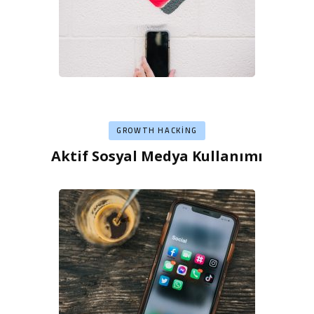
GROWTH HACKING
Aktif Sosyal Medya Kullanımı