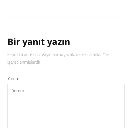
Bir yanıt yazın
E-posta adresiniz yayınlanmayacak.
Gerekli alanlar
*
ile
işaretlenmişlerdir
Yorum