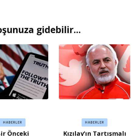
şunuza gidebilir...
HABERLER
HABERLER
ir Önceki
Kızılay’ın Tartışmalı