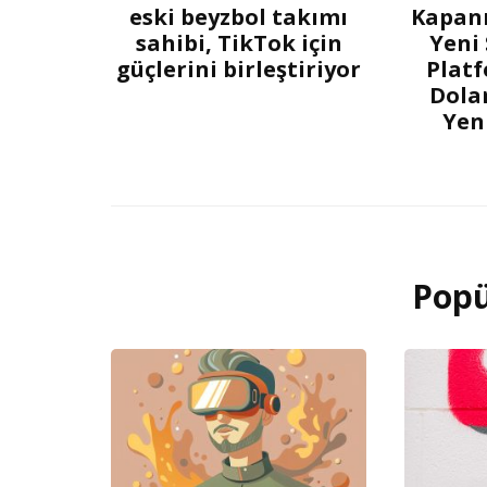
eski beyzbol takımı
Kapanm
sahibi, TikTok için
Yeni
güçlerini birleştiriyor
Platf
Dolar
Yen
Popü