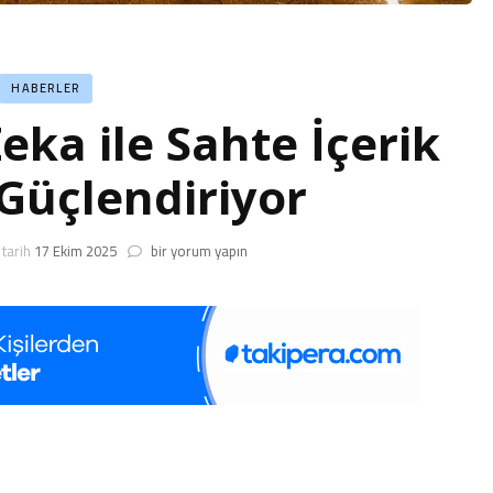
HABERLER
ka ile Sahte İçerik
 Güçlendiriyor
Google
tarih
17 Ekim 2025
bir yorum yapın
Yapay
Zeka
ile
Sahte
İçerik
Tespitini
Güçlendiriyor
için