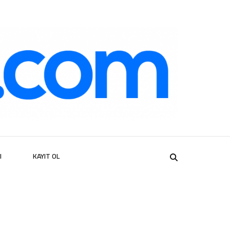
er
I
KAYIT OL