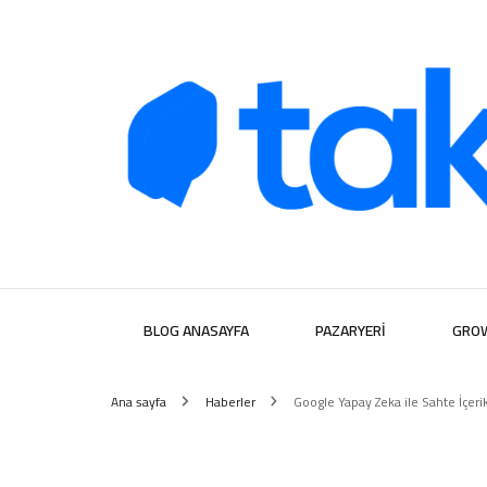
Takipera D
BLOG ANASAYFA
PAZARYERI
GRO
Ana sayfa
Haberler
Google Yapay Zeka ile Sahte İçerik