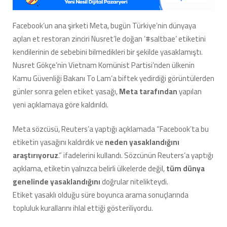
‘#saltbae’
Etiketinin
Facebook’un ana şirketi Meta, bugün Türkiye’nin dünyaya
Engelini
açılan et restoran zinciri Nusret’le doğan ‘#saltbae’ etiketini
Kaldırdı
için
kendilerinin de sebebini bilmedikleri bir şekilde yasaklamıştı.
Nusret Gökçe’nin Vietnam Komünist Partisi’nden ülkenin
Kamu Güvenliği Bakanı To Lam’a biftek yedirdiği görüntülerden
günler sonra gelen etiket yasağı,
Meta tarafından
yapılan
yeni açıklamaya göre kaldırıldı.
Meta sözcüsü, Reuters’a yaptığı açıklamada “Facebook’ta bu
etiketin yasağını kaldırdık ve
neden yasaklandığını
araştırıyoruz
.” ifadelerini kullandı. Sözcünün Reuters’a yaptığı
açıklama, etiketin yalnızca belirli ülkelerde değil,
tüm dünya
genelinde yasaklandığını
doğrular nitelikteydi.
Etiket yasaklı olduğu süre boyunca arama sonuçlarında
topluluk kurallarını ihlal ettiği gösteriliyordu.