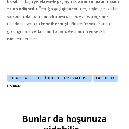
karşıtı’ olduğu gerekçesiyle paylaşımlara
sansür yapılmasını
talep ediyordu
. Örneğin geçtiğimiz yıl ülke, iç işleriyle ilgili bir
videonun platformdan silinmesi için Facebook’u açık açık
ülkeden kovmakla
tehdit etmişti
. Nusret’in videosunda
gördüğümüz yetkili olan To Lam, Vietnam’ın en yetkili
isimlerinden birisi.
‘#SALTBAE’ ETIKETININ ENGELINI KALDIRDI
FACEBOOK
üzerinde
Bunlar da hoşunuza
Yazı
dolaşımı