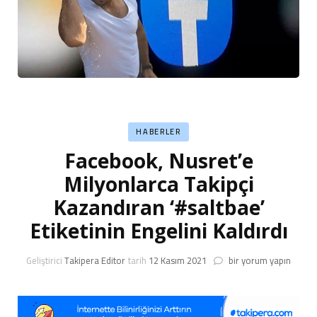
HABERLER
Facebook, Nusret’e
Milyonlarca Takipçi
Kazandıran ‘#saltbae’
Etiketinin Engelini Kaldırdı
Facebook,
Geliştirici
Takipera Editor
tarih
12 Kasım 2021
bir yorum yapın
Nusret’e
Milyonlarca
Takipçi
Kazandıran