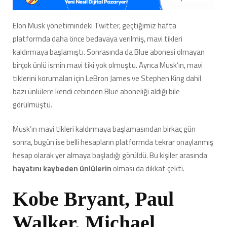
Twitter,
Hayatını
Elon Musk yönetimindeki Twitter, geçtiğimiz hafta
Kaybetmiş
platformda daha önce bedavaya verilmiş, mavi tikleri
Ünlüleri
Blue
kaldırmaya başlamıştı. Sonrasında da Blue abonesi olmayan
Abonesi
birçok ünlü ismin mavi tiki yok olmuştu. Ayrıca Musk’ın, mavi
Olarak
tiklerini korumaları için LeBron James ve Stephen King dahil
Göstermeye
bazı ünlülere kendi cebinden Blue aboneliği aldığı bile
Başladı
için
görülmüştü.
Musk’ın mavi tikleri kaldırmaya başlamasından birkaç gün
sonra, bugün ise belli hesapların platformda tekrar onaylanmış
hesap olarak yer almaya başladığı görüldü. Bu kişiler arasında
hayatını kaybeden ünlülerin
olması da dikkat çekti.
Kobe Bryant, Paul
Walker, Michael