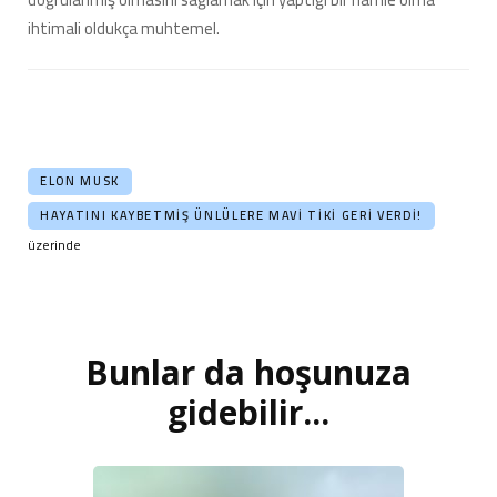
ihtimali oldukça muhtemel.
ELON MUSK
HAYATINI KAYBETMIŞ ÜNLÜLERE MAVI TIKI GERI VERDI!
üzerinde
Bunlar da hoşunuza
Yazı
dolaşımı
gidebilir...