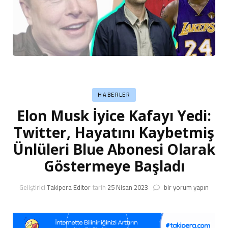
HABERLER
Elon Musk İyice Kafayı Yedi:
Twitter, Hayatını Kaybetmiş
Ünlüleri Blue Abonesi Olarak
Göstermeye Başladı
Elon
Geliştirici
Takipera Editor
tarih
25 Nisan 2023
bir yorum yapın
Musk
İyice
Kafayı
Yedi: