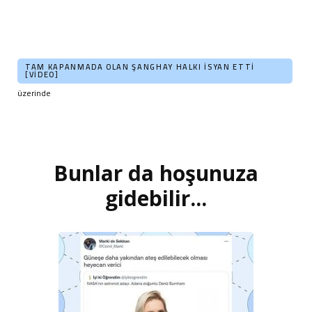
TAM KAPANMADA OLAN ŞANGHAY HALKI İSYAN ETTI
[VIDEO]
üzerinde
Bunlar da hoşunuza
Yazı
dolaşımı
gidebilir...