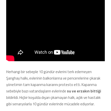
Herhangi bir sebeple 10 gündür evlerini terk edemeyen
Şanghay halkı, evlerinin balkonlarına ve pencerelerine çıkarak
yönetimin tam kapanma kararını protesto etti. Kapanma
sebebiyle bazı vatandaşların evlerinde
su ve erzakın bittiği
bildirildi. Hiçbir koşulda dışarı çıkamayan halk, açlık ve hastalık
gibi senaryolarla 10 gündür evlerinde mücadele ediyorlar.