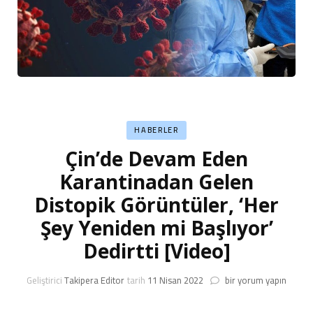
HABERLER
Çin’de Devam Eden
Karantinadan Gelen
Distopik Görüntüler, ‘Her
Şey Yeniden mi Başlıyor’
Dedirtti [Video]
Çin’de
Geliştirici
Takipera Editor
tarih
11 Nisan 2022
bir yorum yapın
Devam
Eden