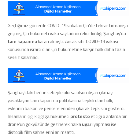
Karantinadan
Gelen
Distopik
Görüntüler,
Geçtiğimiz günlerde COVID-19 vakaları Çin’de tekrar tırmanışa
‘Her
geçmiş, Çin hükümeti vaka sayılarının rekor kırdığı Şanghay’da
Şey
Yeniden
tam kapanma
kararı almıştı. Ancak sıfır COVID-19 vakası
mi
konusunda ısrarcı olan Çin hükümetine karşın halk daha fazla
Başlıyor’
sessiz kalamadı.
Dedirtti
[Video]
için
Şanghay’daki her ne sebeple olursa olsun dışarı çıkmayı
yasaklayan tam kapanma politikasına tepkili olan halk,
evlerinin balkon ve pencerelerinden çıkarak tepkisini gösterdi.
İnsanların çığlık çığlığa hükümeti
protesto
ettiği o anlarda bir
drone’un gökyüzünde gezinerek halka
uyarı
yapması ise
distopik film sahnelerini anımsattı.