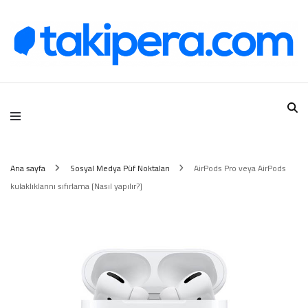
Takipera Dijital Hizmetler
Ana sayfa
Sosyal Medya Püf Noktaları
AirPods Pro veya AirPods
kulaklıklarını sıfırlama [Nasıl yapılır?]