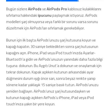
[Nasıl
yapılır?]
Bugün sizlere
AirPods
ve
AirPods Pro
kablosuz kulaklıklarını
için
sıfırlama hakkındaki
ipucunu
paylaşmak istiyoruz. AirPods
modelleri şarj olmuyorsa veya farklı bir sorunu varsa sorunu
düzeltmek için AirPods’ları sıfırlamak gerekebiliyor.
Bunun için ilk başta AirPods’unuzu şarj kutusuna koyun ve
kapağı kapatın. 30 saniye bekledikten sonra şarj kutusunun
kapağını açın. iPhone, iPad veya iPod touch’ınızda Ayarlar-
Bluetooth’a gidin ve AirPods’unuzun yanındaki daha fazla bilgi
tuşuna dokunun. Bu Aygıtı Unut’a dokunun ve onaylamak için
tekrar dokunun. Kapak açıkken kutunun arkasındaki ayar
düğmesini durum ışığı önce sarı, sonra beyaz renkte yanıp
sönene kadar yaklaşık 15 saniye basılı tutun. AirPods’unuzu
yeniden bağlayın. AirPods’unuz şarj kutusundayken ve
kutunun kapağı açıkken AirPods’u iPhone, iPad veya iPod
touch’ınıza yakın bir yere koyun.