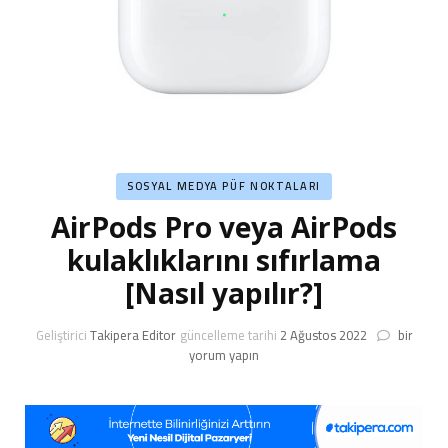
SOSYAL MEDYA PÜF NOKTALARI
AirPods Pro veya AirPods
kulaklıklarını sıfırlama
[Nasıl yapılır?]
AirPods
Geliştirici
Takipera Editor
güncelleme tarihi
2 Ağustos 2022
bir
Pro
yorum yapın
veya
AirPods
kulaklıkla
sıfırlama