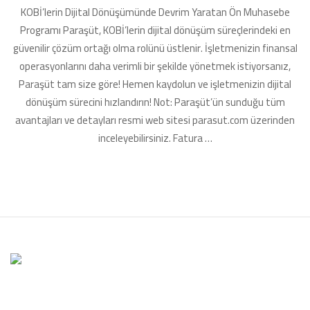
KOBİ’lerin Dijital Dönüşümünde Devrim Yaratan Ön Muhasebe
ve
Dijital
Programı Paraşüt, KOBİ’lerin dijital dönüşüm süreçlerindeki en
Dönüşümde
güvenilir çözüm ortağı olma rolünü üstlenir. İşletmenizin finansal
Online
operasyonlarını daha verimli bir şekilde yönetmek istiyorsanız,
Ön
Muhasebe
Paraşüt tam size göre! Hemen kaydolun ve işletmenizin dijital
Programı
dönüşüm sürecini hızlandırın! Not: Paraşüt’ün sunduğu tüm
Paraşüt!
avantajları ve detayları resmi web sitesi parasut.com üzerinden
için
inceleyebilirsiniz. Fatura …