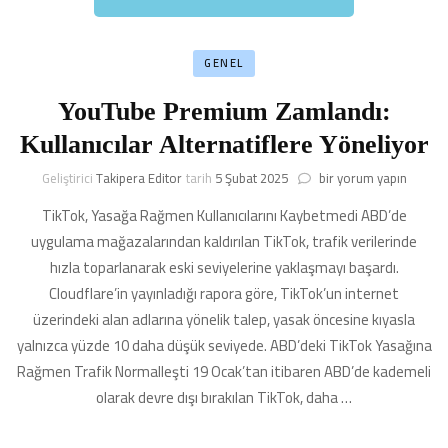
GENEL
YouTube Premium Zamlandı:
Kullanıcılar Alternatiflere Yöneliyor
YouTube
Geliştirici
Takipera Editor
tarih
5 Şubat 2025
bir yorum yapın
Premium
TikTok, Yasağa Rağmen Kullanıcılarını Kaybetmedi ABD’de
Zamlandı:
Kullanıcılar
uygulama mağazalarından kaldırılan TikTok, trafik verilerinde
Alternatiflere
hızla toparlanarak eski seviyelerine yaklaşmayı başardı.
Yöneliyor
Cloudflare’in yayınladığı rapora göre, TikTok’un internet
için
üzerindeki alan adlarına yönelik talep, yasak öncesine kıyasla
yalnızca yüzde 10 daha düşük seviyede. ABD’deki TikTok Yasağına
Rağmen Trafik Normalleşti 19 Ocak’tan itibaren ABD’de kademeli
olarak devre dışı bırakılan TikTok, daha …