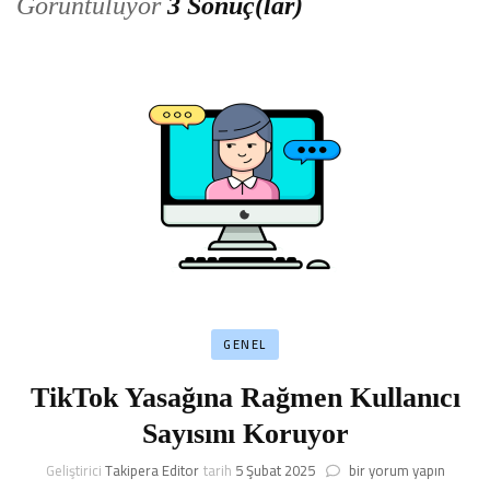
Görüntülüyor
3 Sonuç(lar)
GENEL
TikTok Yasağına Rağmen Kullanıcı
Sayısını Koruyor
TikTok
Geliştirici
Takipera Editor
tarih
5 Şubat 2025
bir yorum yapın