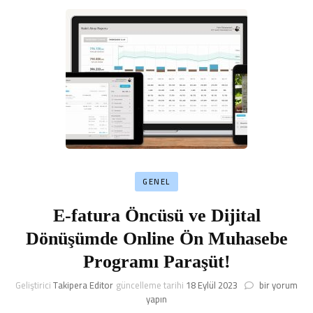
GENEL
E-fatura Öncüsü ve Dijital
Dönüşümde Online Ön Muhasebe
Programı Paraşüt!
E-
Geliştirici
Takipera Editor
güncelleme tarihi
18 Eylül 2023
bir yorum
fatura
yapın
Öncüsü