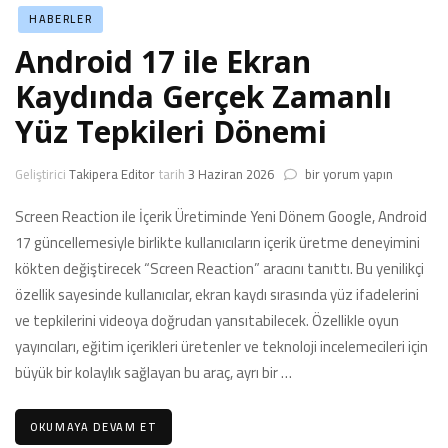
HABERLER
Android 17 ile Ekran
Kaydında Gerçek Zamanlı
Yüz Tepkileri Dönemi
Android
Geliştirici
Takipera Editor
tarih
3 Haziran 2026
bir yorum yapın
17
ile
Screen Reaction ile İçerik Üretiminde Yeni Dönem Google, Android
Ekran
17 güncellemesiyle birlikte kullanıcıların içerik üretme deneyimini
Kaydında
kökten değiştirecek “Screen Reaction” aracını tanıttı. Bu yenilikçi
Gerçek
özellik sayesinde kullanıcılar, ekran kaydı sırasında yüz ifadelerini
Zamanlı
Yüz
ve tepkilerini videoya doğrudan yansıtabilecek. Özellikle oyun
Tepkileri
yayıncıları, eğitim içerikleri üretenler ve teknoloji incelemecileri için
Dönemi
büyük bir kolaylık sağlayan bu araç, ayrı bir …
için
OKUMAYA DEVAM ET