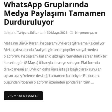
WhatsApp Gruplarında
Medya Paylaşımı Tamamen
Durduruluyor
Meta’nın
Geliştirici
Takipera Editor
tarih
30 Mayıs 2026
bir yorum yapın
Büyük
Kararı:
Meta’nın Büyük Kararı: Instagram DM’lerde Şifreleme Kaldırılıyor
WhatsApp
Meta çatısı altında faaliyet gösteren popüler sosyal medya
Gruplarında
platformu Instagram, kullanıcı gizliliğini temelden sarsan kritik bir
Medya
kararı bugün (8 Mayıs) itibarıyla devreye sokuyor. Platformda
Paylaşımı
Tamamen
direkt mesajlar (DM) için daha önce isteğe bağlı olarak sunulan
Durduruluyor
uçtan uca şifreleme desteği tamamen kaldırılıyor. Bu durum,
için
bugünden itibaren platform üzerinden gönderilen tüm …
OKUMAYA DEVAM ET