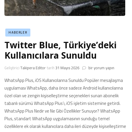
HABERLER
Twitter Blue, Türkiye’deki
Kullanıcılara Sunuldu
Twitter
Geliştirici
Takipera Editor
tarih
31 Mayıs 2026
bir yorum yapın
Blue,
Türkiye’deki
WhatsApp Plus, iOS Kullanıcılarına Sunuldu Popüler mesajlaşma
Kullanıcılara
uygulaması WhatsApp, daha önce sadece Android kullanıcılarına
Sunuldu
özel olan ve zengin kişiselleştirme seçenekleri sunan abonelik
için
tabanlı sürümü WhatsApp Plus’ı, iOS işletim sistemine getirdi.
WhatsApp Plus Nedir ve Ne Gibi Özellikler Sunuyor? WhatsApp
Plus, standart WhatsApp uygulamasının sunduğu temel
özelliklere ek olarak kullanıcılara daha ileri düzeyde kişiselleştirme