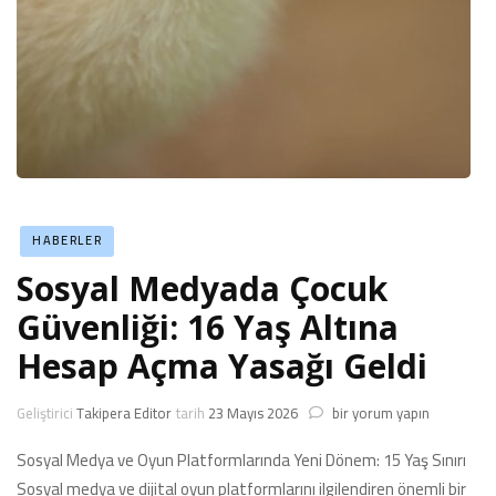
HABERLER
Sosyal Medyada Çocuk
Güvenliği: 16 Yaş Altına
Hesap Açma Yasağı Geldi
Sosyal
Geliştirici
Takipera Editor
tarih
23 Mayıs 2026
bir yorum yapın
Medyada
Çocuk
Sosyal Medya ve Oyun Platformlarında Yeni Dönem: 15 Yaş Sınırı
Güvenliği:
Sosyal medya ve dijital oyun platformlarını ilgilendiren önemli bir