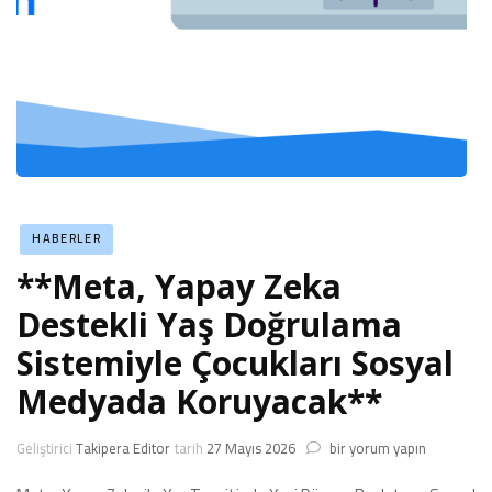
HABERLER
**Meta, Yapay Zeka
Destekli Yaş Doğrulama
Sistemiyle Çocukları Sosyal
Medyada Koruyacak**
**Meta,
Geliştirici
Takipera Editor
tarih
27 Mayıs 2026
bir yorum yapın
Yapay
Zeka