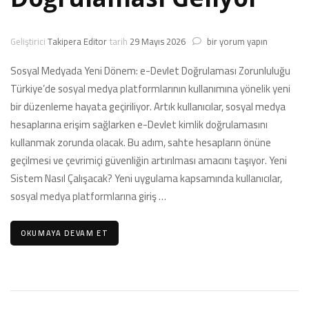
Dijital
Geliştirici
Takipera Editor
tarih
29 Mayıs 2026
bir yorum yapın
Dünyada
Yeni
Sosyal Medyada Yeni Dönem: e-Devlet Doğrulaması Zorunluluğu
Kimlik
Türkiye’de sosyal medya platformlarının kullanımına yönelik yeni
Dönemi:
bir düzenleme hayata geçiriliyor. Artık kullanıcılar, sosyal medya
WhatsApp
Kullanımı
hesaplarına erişim sağlarken e-Devlet kimlik doğrulamasını
İçin
kullanmak zorunda olacak. Bu adım, sahte hesapların önüne
e-
geçilmesi ve çevrimiçi güvenliğin artırılması amacını taşıyor. Yeni
Devlet
Sistem Nasıl Çalışacak? Yeni uygulama kapsamında kullanıcılar,
Doğrulaması
Geliyor
sosyal medya platformlarına giriş …
için
OKUMAYA DEVAM ET