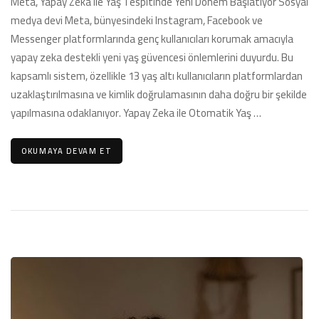
Meta, Yapay Zeka ile Yaş Tespitinde Yeni Dönem Başlatıyor Sosyal
Destekli
medya devi Meta, bünyesindeki Instagram, Facebook ve
Yaş
Messenger platformlarında genç kullanıcıları korumak amacıyla
Doğrulama
yapay zeka destekli yeni yaş güvencesi önlemlerini duyurdu. Bu
Sistemiyle
Çocukları
kapsamlı sistem, özellikle 13 yaş altı kullanıcıların platformlardan
Sosyal
uzaklaştırılmasına ve kimlik doğrulamasının daha doğru bir şekilde
Medyada
yapılmasına odaklanıyor. Yapay Zeka ile Otomatik Yaş …
Koruyacak**
için
OKUMAYA DEVAM ET