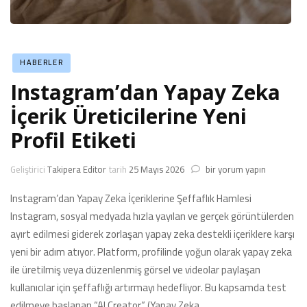
HABERLER
Instagram’dan Yapay Zeka
İçerik Üreticilerine Yeni
Profil Etiketi
Instagram’dan
Geliştirici
Takipera Editor
tarih
25 Mayıs 2026
bir yorum yapın
Yapay
Zeka
Instagram’dan Yapay Zeka İçeriklerine Şeffaflık Hamlesi
İçerik
Instagram, sosyal medyada hızla yayılan ve gerçek görüntülerden
Üreticilerine
ayırt edilmesi giderek zorlaşan yapay zeka destekli içeriklere karşı
Yeni
yeni bir adım atıyor. Platform, profilinde yoğun olarak yapay zeka
Profil
Etiketi
ile üretilmiş veya düzenlenmiş görsel ve videolar paylaşan
için
kullanıcılar için şeffaflığı artırmayı hedefliyor. Bu kapsamda test
edilmeye başlanan “AI Creator” (Yapay Zeka …