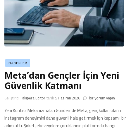
HABERLER
Meta’dan Gençler İçin Yeni
Güvenlik Katmanı
Meta’dan
Geliştirici
Takipera Editor
tarih
5 Haziran 2026
bir yorum yapın
Gençler
İçin
Yeni Kontrol Mekanizmaları Gündemde Meta, genç kullanıcıların
Yeni
Instagram deneyimini daha güvenli hale getirmek için kapsamlı bir
Güvenlik
adım attı. Şirket, ebeveynlere çocuklarının platformda hangi
Katmanı