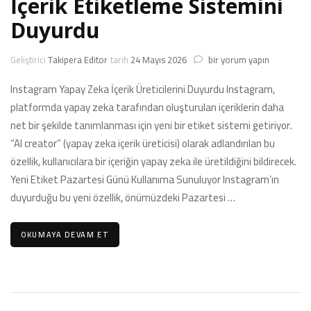
İçerik Etiketleme Sistemini
Duyurdu
X
Geliştirici
Takipera Editor
tarih
24 Mayıs 2026
bir yorum yapın
(Twitter)
Yapay
Instagram Yapay Zeka İçerik Üreticilerini Duyurdu Instagram,
Zeka
platformda yapay zeka tarafından oluşturulan içeriklerin daha
İçerik
net bir şekilde tanımlanması için yeni bir etiket sistemi getiriyor.
Etiketleme
“AI creator” (yapay zeka içerik üreticisi) olarak adlandırılan bu
Sistemini
Duyurdu
özellik, kullanıcılara bir içeriğin yapay zeka ile üretildiğini bildirecek.
için
Yeni Etiket Pazartesi Günü Kullanıma Sunuluyor Instagram’ın
duyurduğu bu yeni özellik, önümüzdeki Pazartesi …
OKUMAYA DEVAM ET