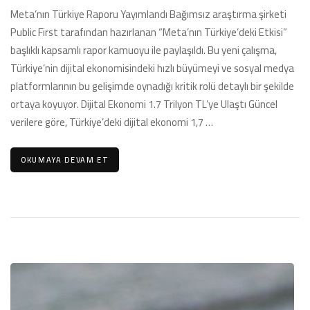
Ekonomi
Meta’nın Türkiye Raporu Yayımlandı Bağımsız araştırma şirketi
Raporu
Public First tarafından hazırlanan “Meta’nın Türkiye’deki Etkisi”
Yayımlandı**
başlıklı kapsamlı rapor kamuoyu ile paylaşıldı. Bu yeni çalışma,
için
Türkiye’nin dijital ekonomisindeki hızlı büyümeyi ve sosyal medya
platformlarının bu gelişimde oynadığı kritik rolü detaylı bir şekilde
ortaya koyuyor. Dijital Ekonomi 1.7 Trilyon TL’ye Ulaştı Güncel
verilere göre, Türkiye’deki dijital ekonomi 1,7 …
OKUMAYA DEVAM ET