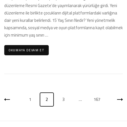
16
düzenleme Resmi Gazete’de yayımlanarak yürürlüğe girdi. Yeni
Yaş
düzenleme ile birlikte çocukların dijital platformlardaki varlığına
Altına
Hesap
dair yeni kurallar belirlendi. 15 Yaş Sınırı Nedir? Yeni yönetmelik
Açma
kapsamında, sosyal medya ve oyun platformlarına kayıt olabilmek
Yasağı
için minimum yaş sınırı …
Geldi
için
OKUMAYA DEVAM ET
Yazı
1
2
3
…
167
Sayfa
Sayfa
Sayfa
Sayfa
sayfalaması