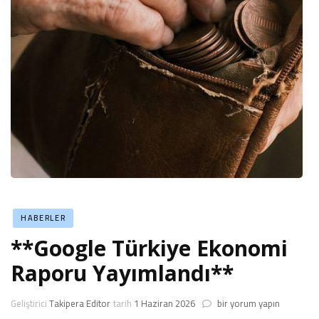
HABERLER
**Google Türkiye Ekonomi
Raporu Yayımlandı**
**Google
Geliştirici
Takipera Editor
tarih
1 Haziran 2026
bir yorum yapın
Türkiye